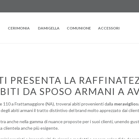
CERIMONIA
DAMIGELLA
COMUNIONE
ACCESSORI
TI PRESENTA LA RAFFINATE
BITI DA SPOSO ARMANI A A
e 110 a Frattamaggiore (NA), troverai abiti provenienti dalla
meraviglios
degli abiti armani il tratto distintivo del brand molto apprezzato dai clienti
contra anche nella gamma di nuance proposte per i suoi clienti, unendo gu
a clientela anche più esigente.