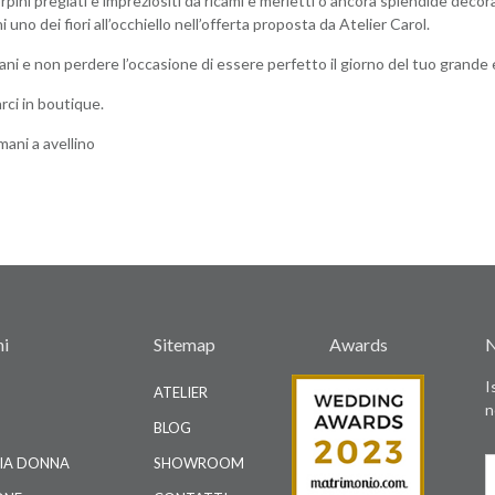
pini pregiati e impreziositi da ricami e merletti o ancora splendide decorazi
no dei fiori all’occhiello nell’offerta proposta da Atelier Carol.
ani e non perdere l’occasione di essere perfetto il giorno del tuo grande
arci in boutique.
mani a avellino
ni
Sitemap
Awards
N
I
ATELIER
n
BLOG
IA DONNA
SHOWROOM