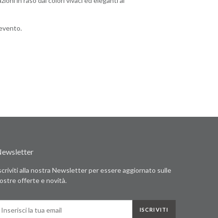
oni in raso dai colori vivaci ed eleganti al
 evento.
ewsletter
scriviti alla nostra Newsletter per essere aggiornato sulle
ostre offerte e novità.
ISCRIVITI