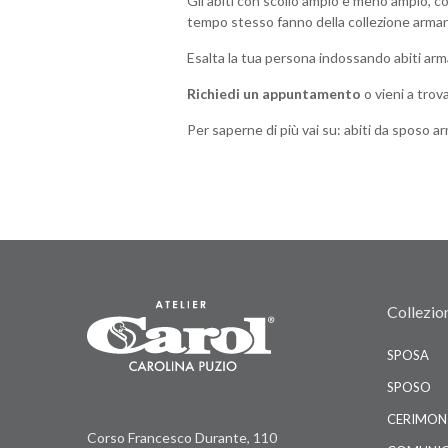
Gli abiti con scollo ampio e meno ampio, cor
tempo stesso fanno della collezione armani u
Esalta la tua persona indossando abiti arm
Richiedi un appuntamento
o vieni a trov
Per saperne di più vai su:
abiti da sposo ar
Collezio
SPOSA
SPOSO
CERIMON
Corso Francesco Durante, 110